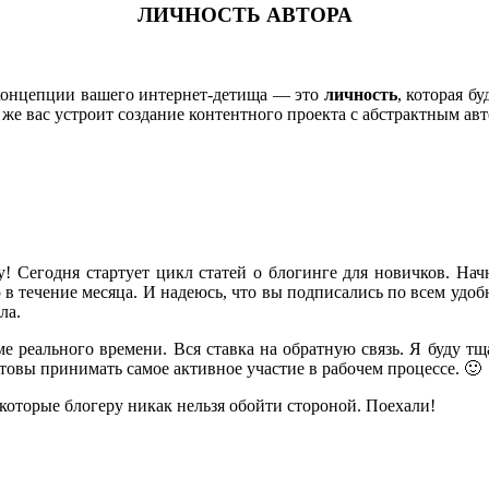
ЛИЧНОСТЬ АВТОРА
концепции вашего интернет-детища — это
личность
, которая б
 же вас устроит создание контентного проекта с абстрактным ав
гу! Сегодня стартует цикл статей о блогинге для новичков. На
ю в течение месяца. И надеюсь, что вы подписались по всем удо
ла.
ме реального времени. Вся ставка на обратную связь. Я буду 
отовы принимать самое активное участие в рабочем процессе. 🙂
которые блогеру никак нельзя обойти стороной. Поехали!